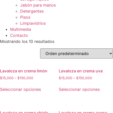
Jabón para manos
Detergentes
Pisos
Limpiavidrios
Multimedia
Contacto
Mostrando los 10 resultados
Lavaloza en crema limón
Lavaloza en crema uva
$
15,000
–
$
150,000
$
15,000
–
$
150,000
Este
Este
Seleccionar opciones
Seleccionar opciones
producto
produc
tiene
tiene
múltiples
múltipl
variantes.
variant
Lavaloza en crema chicle
Lavaloza en crema avena