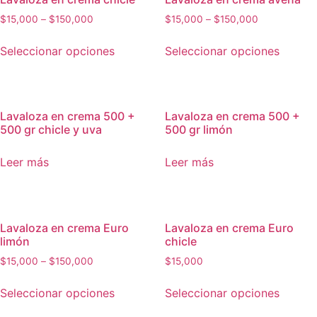
Las
Las
$
15,000
–
$
150,000
$
15,000
–
$
150,000
opciones
opcion
Este
Este
se
se
Seleccionar opciones
Seleccionar opciones
producto
produc
pueden
puede
tiene
tiene
elegir
elegir
múltiples
múltipl
en
en
variantes.
variant
la
la
Lavaloza en crema 500 +
Lavaloza en crema 500 +
Las
Las
página
página
500 gr chicle y uva
500 gr limón
opciones
opcion
de
de
se
se
producto
produc
Leer más
Leer más
pueden
puede
elegir
elegir
en
en
la
la
Lavaloza en crema Euro
Lavaloza en crema Euro
limón
chicle
página
página
de
de
$
15,000
–
$
150,000
$
15,000
producto
produc
Este
Este
Seleccionar opciones
Seleccionar opciones
producto
produc
tiene
tiene